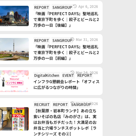
Apr 6, 2026
REPORT
SANGROUP
「映画『PERFECT DAYS』聖地巡礼
で東京下町を歩く｜餃子とビールと2
万歩の一日【後編】」
Mar 31, 2026
REPORT
SANGROUP
「映画『PERFECT DAYS』聖地巡礼
で東京下町を歩く｜餃子とビールと2
万歩の一日【前編】」
Mar 24, 2026
DigitalKitchen
EVENT
REPORT
インフラG懇親会レポート「オフィス
に広がるつながりの時間」
Mar 24, 2026
RECRUIT
REPORT
SANGROUP
【秋葉原・岩本町ランチ】あの立ち
食いそばの名店『みのがさ』は、実
はお弁当もガチだった！大満足のお
弁当と穴場ランチスポットレポ［ラ
ンチシリーズ その②］