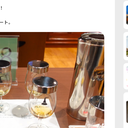
！
ート。