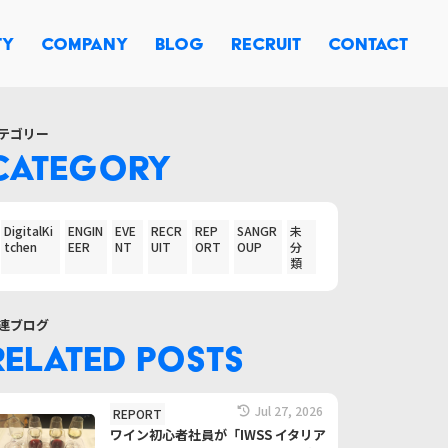
TY
COMPANY
BLOG
RECRUIT
CONTACT
テゴリー
CATEGORY
DigitalKi
ENGIN
EVE
RECR
REP
SANGR
未
tchen
EER
NT
UIT
ORT
OUP
分
類
連ブログ
RELATED POSTS
Jul 27, 2026
REPORT
ワイン初心者社員が「IWSS イタリア