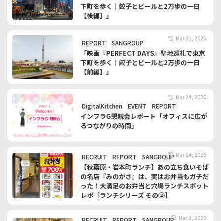
下町を歩く｜餃子とビールと2万歩の一日
【後編】」
Mar 31, 2026
REPORT
SANGROUP
「映画『PERFECT DAYS』聖地巡礼で東京
下町を歩く｜餃子とビールと2万歩の一日
【前編】」
Mar 24, 2026
DigitalKitchen
EVENT
REPORT
インフラG懇親会レポート「オフィスに広が
るつながりの時間」
Mar 24, 2026
RECRUIT
REPORT
SANGROUP
【秋葉原・岩本町ランチ】あの立ち食いそば
の名店『みのがさ』は、実はお弁当もガチだ
った！大満足のお弁当と穴場ランチスポット
レポ［ランチシリーズ その②］
Mar 3, 2026
RECRUIT
REPORT
SANGROUP