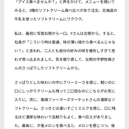
「アイス食べませんか？」と声をかけて、メニューを覗いて
みると、3種のソフトクリーム食べ比べがあり注文。北海道の
牛乳を使ったソフトクリームにワクワク。
私は、最初に写真右側から一口。Fさんは左側から。すると、
社長が「こういう時は普通、味の薄い順から食べるんじゃな
い？」と言われ、二人とも自分の好みの味を優先しすぎて思
わず突っ込まれました。気を取り直して、左側の宇野牧場さ
んのさっぱりしたソフトクリームから。
さっぱりとした味わいの中にクリーミーさを感じ、軽いのに
口にしっかりクリームも残って二口目なのにこちらがお気に
入りに。次に、美瑛ファーマーズマーケットさんの濃厚なソ
フトクリーム。さっきとは違いすごくミルクを感じ、口に残
るほど濃厚な味わいで舌触りもよく、食べ応えがありまし
た。最後に、夕張メロンを食べると、メロンを感じつつ、後